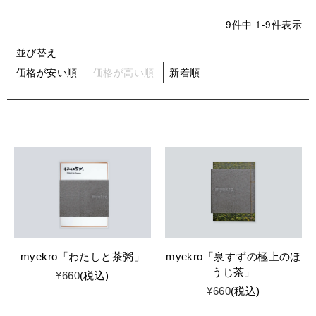
9
件中
1
-
9
件表示
並び替え
価格が安い順
価格が高い順
新着順
myekro「わたしと茶粥」
myekro「泉すずの極上のほ
うじ茶」
¥
660
税込
¥
660
税込